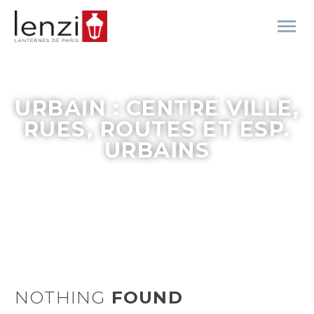
URBAIN : CENTRE VILLE,
RUES, ROUTES ET ESP.
URBAINS
NOTHING
FOUND